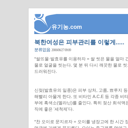
유기농.com
북한여성은 피부관리를 이렇게.....
분류없음
2006/06/27 09:09
*쌀뜨물·발효유를 이용하자 = 쌀 씻은 물을 얼마
물로 얼굴을 씻는다. 몇 분 뒤 다시 깨끗한 물로 
드러워진다.
신젖(발효유의 일종)은 피부 상처, 고름, 뾰루지 
해빨리 아물게 한다. 또 비타민 A.C.E 등 각종 
부에 흑색소(멜라닌)를 줄인다. 특히 젖산 희석액
직에 좋은 '세척제'다.
*찬 오이로 문지르자 = 오이를 냉장고에 한 시간 
얼굴에 가볍게 문지른다. 오이는 주근깨를 없애고