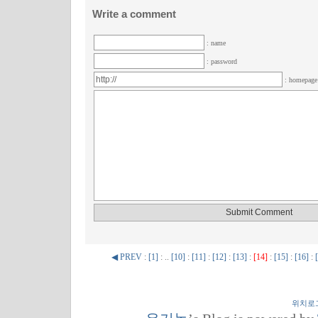
Write a comment
: name
: password
: homepag
◀ PREV
:
[1]
: ..
[10]
:
[11]
:
[12]
:
[13]
:
[14]
:
[15]
:
[16]
:
위치로