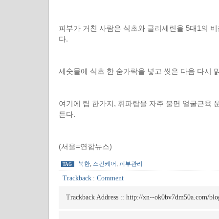
피부가 거친 사람은 식초와 글리세린을 5대1의 
다.
세숫물에 식초 한 숟가락을 넣고 씻은 다음 다시 
여기에 팁 한가지, 휘파람을 자주 불면 얼굴근육 
든다.
(서울=연합뉴스)
북한
,
스킨케어
,
피부관리
TAG
Trackback
:
Comment
Trackback Address ::
http://xn--ok0bv7dm50a.com/blo