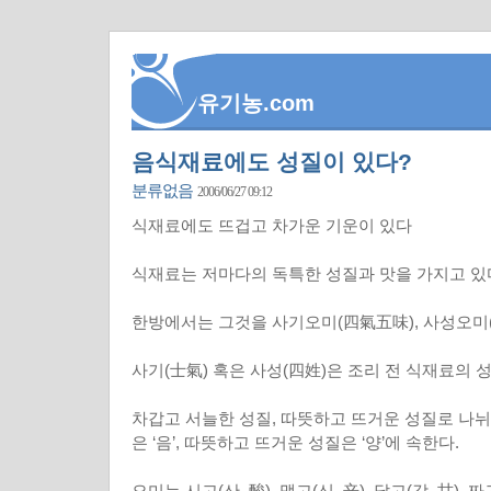
유기농.com
음식재료에도 성질이 있다?
분류없음
2006/06/27 09:12
식재료에도 뜨겁고 차가운 기운이 있다
식재료는 저마다의 독특한 성질과 맛을 가지고 있
한방에서는 그것을 사기오미(四氣五味), 사성오미
사기(士氣) 혹은 사성(四姓)은 조리 전 식재료의 
차갑고 서늘한 성질, 따뜻하고 뜨거운 성질로 나뉘
은 ‘음’, 따뜻하고 뜨거운 성질은 ‘양’에 속한다.
오미는 시고(산, 酸), 맵고(신, 辛), 달고(감, 甘), 짜고