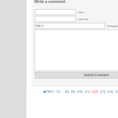
Write a comment
: name
: password
: homepag
◀ PREV
:
[1]
: ..
[8]
:
[9]
:
[10]
:
[11]
:
[12]
:
[13]
:
[14]
:
[1