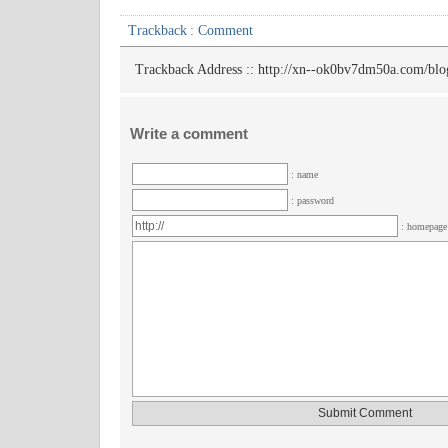
Trackback
:
Comment
Trackback Address ::
http://xn--ok0bv7dm50a.com/blo
Write a comment
: name
: password
: homepag