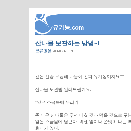
유기농.com
산나물 보관하는 방법~!
분류없음
2006/05/06 19:09
깊은 산중 무공해 나물이 진짜 유기농이지요^^
산나물 보관법 알려드릴께요.
*옅은 소금물에 우리기
뜯어 온 산나물은 우선 데칠 것과 먹을 것으로 구
옅은 소금물에 담근다. 억센 잎이나 쓴맛이 나는
효과가 있다.