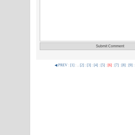
◀ PREV
:
[1]
: ..
[2]
:
[3]
:
[4]
:
[5]
:
[6]
:
[7]
:
[8]
:
[9]