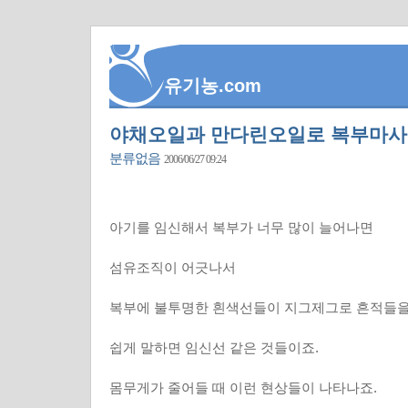
유기농.com
야채오일과 만다린오일로 복부마사지를
분류없음
2006/06/27 09:24
아기를 임신해서 복부가 너무 많이 늘어나면
섬유조직이 어긋나서
복부에 불투명한 흰색선들이 지그제그로 흔적들을
쉽게 말하면 임신선 같은 것들이죠.
몸무게가 줄어들 때 이런 현상들이 나타나죠.