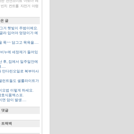
북한
천연조미료
아로마
레
 빈치
컨트롤
자전거
아령
온 글
 그거 햇빛이 주범이예요.
 골라 입어야 엉덩이가 예
 푹~~ 담그고 목욕을.....
든 비누에 세정제가 들어있
난 후, 집에서 일주일안에
...
 만다린오일로 복부마사
탤런트들도 셀룰라이트가
이요법 이렇게 하세요.
발효식품엑스포.
 암이 발생.....
 댓글
 트랙백