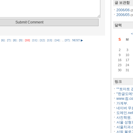
글 보관함
2006/06
(2
2006/05
(1
달력
<
S
M
.
[6]
:
[7]
:
[8]
:
[9]
:
[10]
:
[11]
:
[12]
:
[13]
:
[14]
: ..
[37]
:
NEXT ▶
2
3
9
10
16
17
23
24
30
31
링크
**토마토 
*한글도메
www.컴.co
가계부.
네이버 무
도메인.net
사진학원.
서울 성형
서울치과.c
서핑 블로