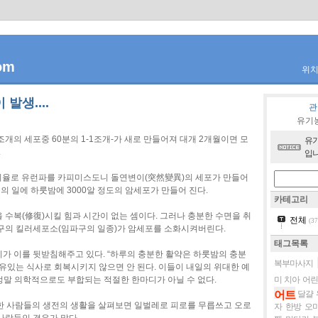
om
위
발생....
관
유기
조개의 세포중 60분의 1-1조개-가 새로 만들어져 대개 2개월이면 모
유기
.
입니
 비율로 유런파를 카피미스도니 돌연변이(突然變異)의 세포가 만들어
포의 일에 하룻밤에 3000알 정도의 암세포가 만들어 진다.
카테고리
 수복(修復)시킬 힘과 시간이 없는 셈이다. 그러나 충분한 수면을 취
전체
(37
구의 킬러세포소(임파구의 일종)가 암세포를 소화시켜버린다.
태그목록
가 이를 뒷받침해주고 있다. “하루의 충분한 활약은 하룻밤의 충분
복부마사지
유있는 식사로 회복시키지 않으면 안 된다. 이들이 내일의 위대한 예
 정말 의학적으로도 부합되는 적절한 한마디가 아닐 수 없다.
미
치아
어린
어트
달걀
절한 사람들의 생전의 생활을 살펴보면 일벌레로 피로를 무릅쓰고 오로
자
한방
오