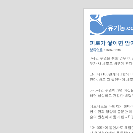
유기농.c
피로가 쌓이면 암이 
분류없음
2006/06/27 09:16
8시간 수면을 취할 경우 60
두가 새 세포로 바뀌게 된다
그러나 (100만개에 1할의
진다. 바로 그 돌연변이 세
5∼6시간 수면이라면 이것을
하면 싱싱하고 건강한 백혈
레오나르도 다빈치의 한마디
한 수면과 영양이 충분한 여
술의 원천이며 힘이 된다!”
40∼50대에 돌연사로 요