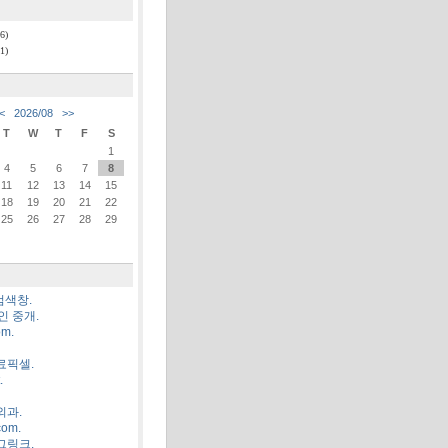
6)
1)
<
2026/08
>>
T
W
T
F
S
1
4
5
6
7
8
11
12
13
14
15
18
19
20
21
22
25
26
27
28
29
검색창.
인 중개.
m.
료픽셀.
.
외과.
om.
그링크.