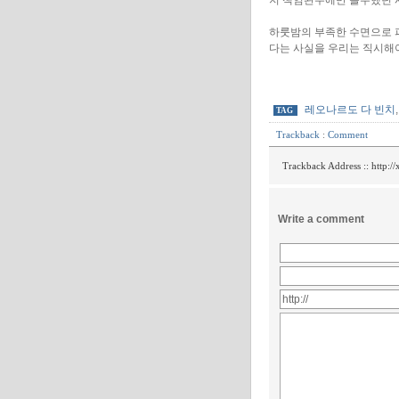
지 책임완수에만 몰두했던 
하룻밤의 부족한 수면으로 
다는 사실을 우리는 직시해
레오나르도 다 빈치
TAG
Trackback
:
Comment
Trackback Address ::
http:/
Write a comment