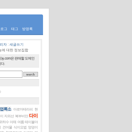
치로그
태그
방명록
리자
:
새글쓰기
농에 대한 정보집합
농.com은 판매할 도메인
다.
)
엽록소
아로마테라피
현
다이
이
자외선
복부비만
위하수
야채
여름
테이블야
미
건어물
식이요법
엉덩이