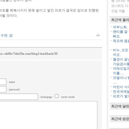
사람들인 경우가 많다.
쨈
만다린
오나르도 다
피로를 회복시키지 못해 쌓이고 쌓인 피로가 결국은 암으로 진행된
오일
겨울
야될 것이다.
최근에 올라
피부노화,
팬티를 잘
,
수면
,
암
뻐요.
욕조에 몸을
비누, 모
/xn--ok0bv7dm50a.com/blog1/trackback/30
어요.
월경이 끝
가슴검사를..
야채오일과
지를.....
모델이나 
: name
.....
어린이 식
: password
전국국제
피로가 쌓이면
: homepage
secret mode
최근에 달린
최근에 받은