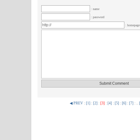
: name
: password
: homepag
◀ PREV
:
[1]
:
[2]
:
[3]
:
[4]
:
[5]
:
[6]
:
[7]
: ..